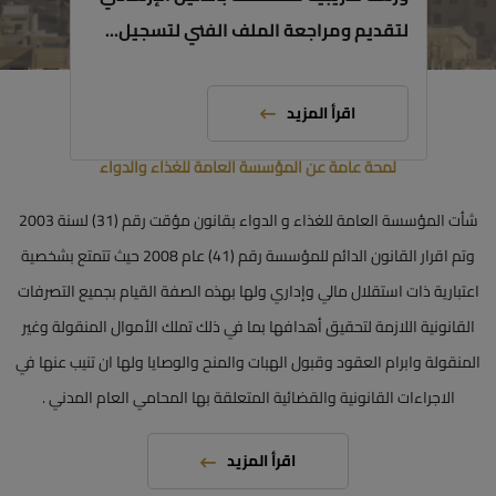
لتقديم ومراجعة الملف الفني لتسجيل...
نبذة عن المؤسسة
اقرأ المزيد
لمحة عامة عن المؤسسة العامة للغذاء والدواء
شأت المؤسسة العامة للغذاء و الدواء بقانون مؤقت رقم (31) لسنة 2003
وتم اقرار القانون الدائم للمؤسسة رقم (41) عام 2008 حيث تتمتع بشخصية
اعتبارية ذات استقلال مالي وإداري ولها بهذه الصفة القيام بجميع التصرفات
القانونية اللازمة لتحقيق أهدافها بما في ذلك تملك الأموال المنقولة وغير
المنقولة وابرام العقود وقبول الهبات والمنح والوصايا ولها ان تنيب عنها في
الاجراءات القانونية والقضائية المتعلقة بها المحامي العام المدني .
اقرأ المزيد