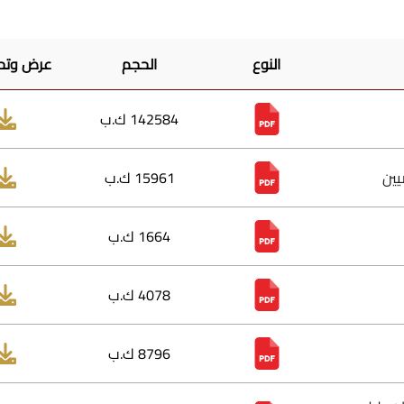
النوع
الحجم
عرض وتحميل
142584 ك.ب
15961 ك.ب
1664 ك.ب
4078 ك.ب
8796 ك.ب