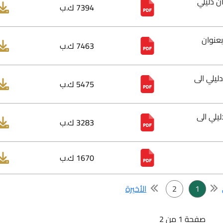
7394 ك.ب
7463 ك.ب
5475 ك.ب
3283 ك.ب
1670 ك.ب
2
الأخيرة
ن 2