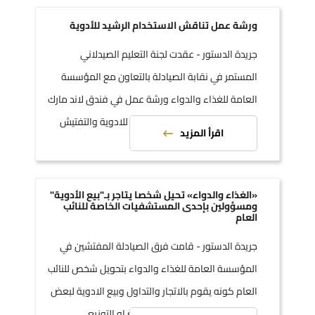
ورشة عمل تناقش الاستخدام الرشيد للأدوية
جريدة الدستور - عقدت لجنة التعليم الصيدلاني
المستمر في نقابة الصيادلة بالتعاون مع المؤسسة
العامة للغذاء والدواء ورشة عمل في فندق لاند مارك
تناولت مواضيع الاستخدام الرشيد للادوية والتفتيش
اقرأ المزيد
«الغذاء والدواء» تحيل شخصا يتاجر بـ"بيع الأدوية"
ومسؤولين بإحدى المستشفيات الخاصة للنائب
العام
جريدة الدستور - قامت فرق الصيادلة المفتشين في
المؤسسة العامة للغذاء والدواء بتحويل شخص للنائب
العام كونه يقوم بالاتجار والتداول وبيع الادوية لبعض
الجهات علما بأنه غير مجاز له بالبيع او التوزيع